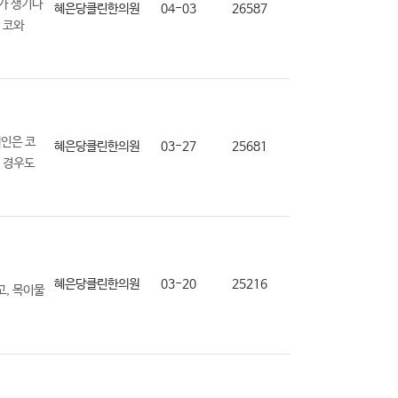
가 생기나
혜은당클린한의원
04-03
26587
 코와
원인은 코
혜은당클린한의원
03-27
25681
인 경우도
혜은당클린한의원
03-20
25216
고, 목이물