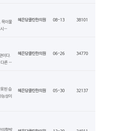
혜은당클린한의원
08-13
38101
, 목이물
내시…
혜은당클린한의원
06-26
34770
편이다.
 다른 …
못된 습
혜은당클린한의원
05-30
32137
 가능성이
 한의학박