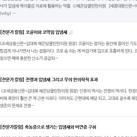
사가 입냄새 목이물감 치료에 활용하는 약물. ⓒ혜은당클린한의원 [세종대왕신문=이
(why) …
[전문가 칼럼] 코골이와 코막힘 입냄새
(조세금융신문=김대복 혜은당클린한의원 원장) 코골이는 잠자는 동안에 좁아진 기도
힘겹게 지나가면서 나는 잡음이다. 코로 숨 쉬는 게 버겁기에 입으로 호흡하게 된다.
잦으면 폐에 충분한 산소가 공급되…
[전문가 칼럼] 전쟁과 입냄새 그리고 무의 한의학적 효과
(조세금융신문=김대복 혜은당클린한의원 원장) 인류의 역사는 전쟁의 역사다. 한정
비해 욕망이 훨씬 큰 게 근본 이유다. 이마저도 근현대에 해당 되고, 고대로 갈수록 욕
생존의 문제로 전쟁…
[전문가칼럼] 축농증으로 생기는 입냄새와 비연증 구취