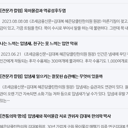
[전문가 칼럼] 목이물감과 역류성후두염
2023.08.08 08 (조세금융신문=김대복 혜은당클린한의원 원장) 마른기침이 잦고
감이 있고, 가끔 트림을 한다. 목이 수시로 부어서 말을 하는 데 불편하다. 그런데 목 
나는 느끼는 입냄새, 친구는 못 느끼는 입안 악취
2023.06.21 (조세금융신문=김대복 혜은당클린한의원 원장) 인간은 냄새에 무딘 
인간에게 작동되는 후각 수용체는 300여개에 불과하다. 후각 수용기도 1,000여개로
[전문가 칼럼] 입냄새 일으키는 잘못된 습관에는 무엇이 있을까
(조세금융신문=김대복 혜은당클린한의원 원장) 입냄새는 습관과도 연관이 있다. 잘
관이 오랜 기간 지속되면 소화 기능 저하 등으로 입냄새가 날 수가 있다. 입냄새 유발
있는…
[전통의학 명의] 입냄새와 목이물감 치료 권위자 김대복 한의학 박사
혜은당클린한의원 김대복원장, 30년 가깝게 구취 목이물감 매핵기 집중 연구김대복