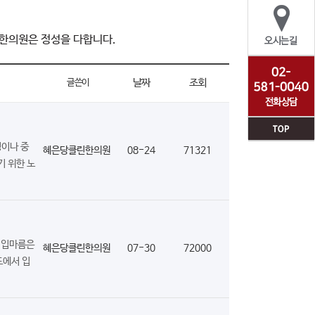
한의원은 정성을 다합니다.
날짜
조회
글쓴이
팅이나 중
혜은당클린한의원
08-24
71321
기 위한 노
의 입마름은
혜은당클린한의원
07-30
72000
도에서 입