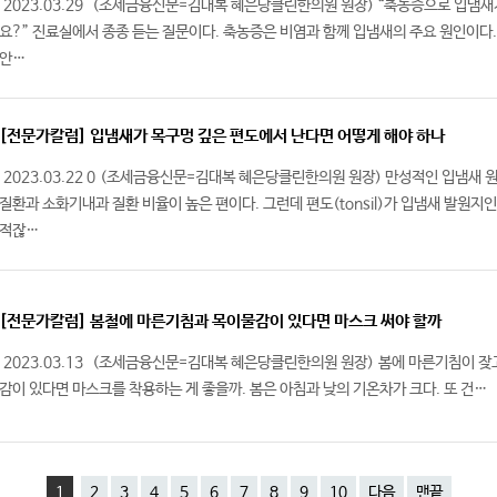
2023.03.29 (조세금융신문=김대복 혜은당클린한의원 원장) “축농증으로 입냄새
요?” 진료실에서 종종 듣는 질문이다. 축농증은 비염과 함께 입냄새의 주요 원인이다.
안…
[전문가칼럼] 입냄새가 목구멍 깊은 편도에서 난다면 어떻게 해야 하나
2023.03.22 0 (조세금융신문=김대복 혜은당클린한의원 원장) 만성적인 입냄새 
질환과 소화기내과 질환 비율이 높은 편이다. 그런데 편도(tonsil)가 입냄새 발원지
적잖…
[전문가칼럼] 봄철에 마른기침과 목이물감이 있다면 마스크 써야 할까
2023.03.13 (조세금융신문=김대복 혜은당클린한의원 원장) 봄에 마른기침이 잦
감이 있다면 마스크를 착용하는 게 좋을까. 봄은 아침과 낮의 기온차가 크다. 또 건…
1
2
3
4
5
6
7
8
9
10
다음
맨끝