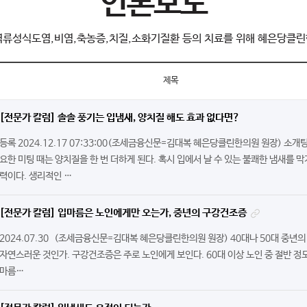
언론보도
역류성식도염,비염,축농증,치질,소화기질환 등의 치료를 위해 혜은당클린
제목
[전문가 칼럼] 솔솔 풍기는 입냄새, 양치질 해도 효과 없다면?
등록 2024.12.17 07:33:00​(조세금융신문=김대복 혜은당클린한의원 원장) 소개
요한 미팅 때는 양치질을 한 번 더하게 된다. 혹시 입에서 날 수 있는 불쾌한 냄새를 막
력이다. 생리적인 …
[전문가 칼럼] 입마름은 노인에게만 오는가, 중년의 구강건조증
2024.07.30 ​(조세금융신문=김대복 혜은당클린한의원 원장) 40대나 50대 중년
자연스러운 것인가. 구강건조증은 주로 노인에게 보인다. 60대 이상 노인 중 절반 정
마름…