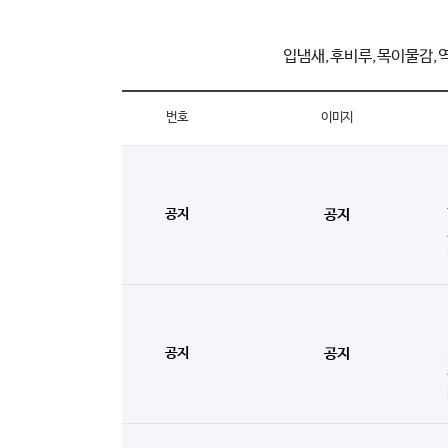
입냄새,후비루,목이물감,
번호
이미지
공지
공지
공지
공지