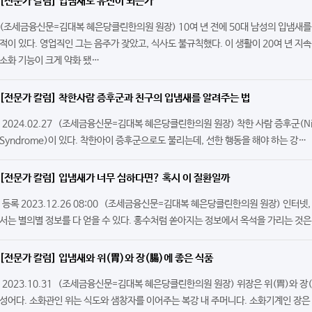
[전문가 칼럼] 입냄새도 유전이 되는가
​(조세금융신문=김대복 혜은당클린한의원 원장) 10여 년 전에 50대 남성의 입냄새를
적이 있다. 영업직인 그는 음주가 잦았고, 식사도 불규칙했다. 이 생활이 20여 년 지
소화 기능이 크게 약화 됐…
[전문가 칼럼] 착한사람 증후군과 친구의 입냄새를 알려주는 법
2024.02.27 ​(조세금융신문=김대복 혜은당클린한의원 원장) 착한 사람 증후군(Nic
Syndrome)이 있다. 착한아이 증후군으로도 불리는데, 선한 행동을 해야 하는 강…
[전문가 칼럼] 입냄새가 너무 심하다면? 혹시 이 질환일까
등록 2023.12.26 08:00 (조세금융신문=김대복 혜은당클린한의원 원장) 인터넷
서는 별의별 정보를 다 얻을 수 있다. 홍수처럼 쏟아지는 정보에서 옥석을 가리는 것은
[전문가 칼럼] 입냄새와 위(胃)와 장(腸)에 좋은 식품
2023.10.31 (조세금융신문=김대복 혜은당클린한의원 원장) 위장은 위(胃)와 장(
성어다. 소화관인 위는 식도와 샘창자를 이어주는 복강 내 주머니다. 소화기계인 장은