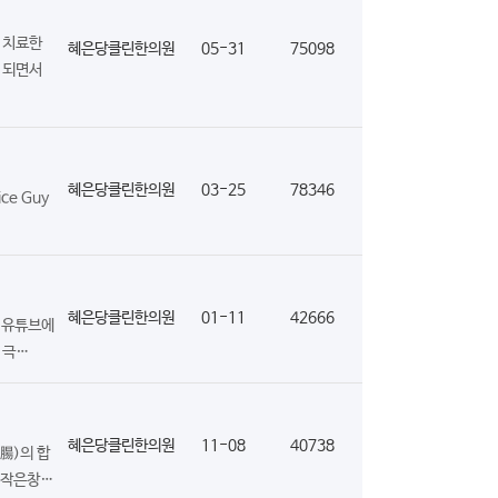
 치료한
혜은당클린한의원
05-31
75098
속 되면서
혜은당클린한의원
03-25
78346
e Guy
혜은당클린한의원
01-11
42666
, 유튜브에
 극…
혜은당클린한의원
11-08
40738
腸)의 합
 작은창…