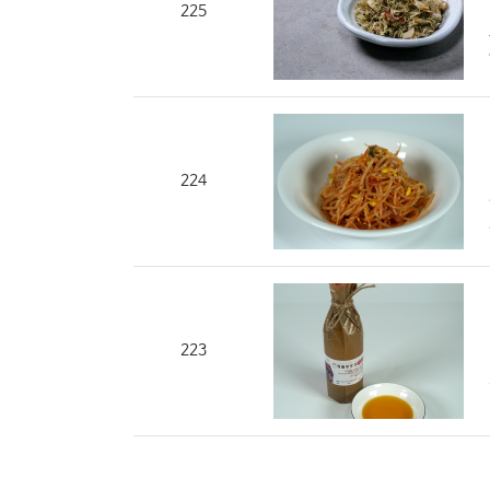
225
224
223