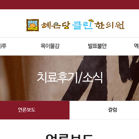
치료후기/소식
언론보도
칼럼