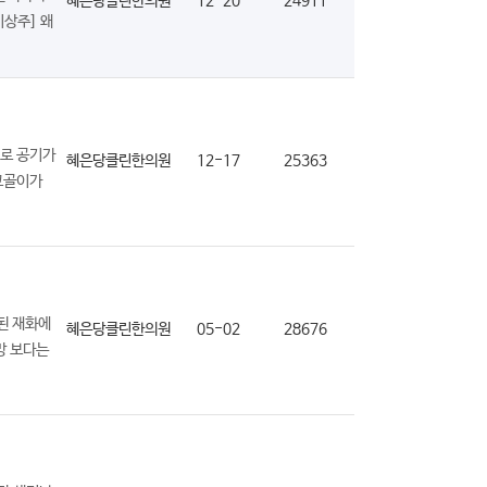
혜은당클린한의원
12-20
24911
상주] 왜
로 공기가
혜은당클린한의원
12-17
25363
 코골이가
된 재화에
혜은당클린한의원
05-02
28676
망 보다는